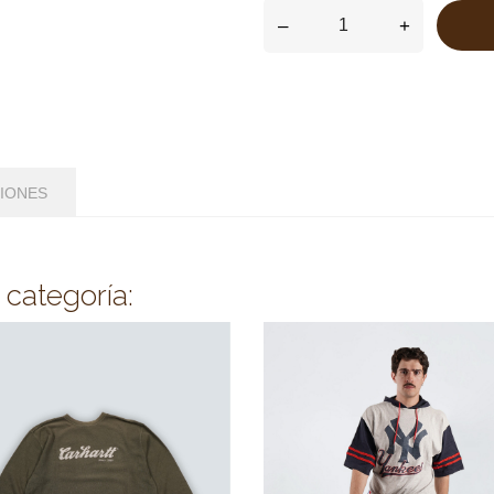
–
+
CIONES
 categoría: