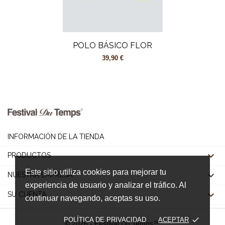
POLO BÁSICO FLOR
39,90 €
INFORMACIÓN DE LA TIENDA

PRODUCTOS
Este sitio utiliza cookies para mejorar tu

NUESTRA EMPRESA
experiencia de usuario y analizar el tráfico. Al

SU CUENTA
continuar navegando, aceptas su uso.
done
POLÍTICA DE PRIVACIDAD
ACEPTAR
© 2026 - Festival Du Temps™