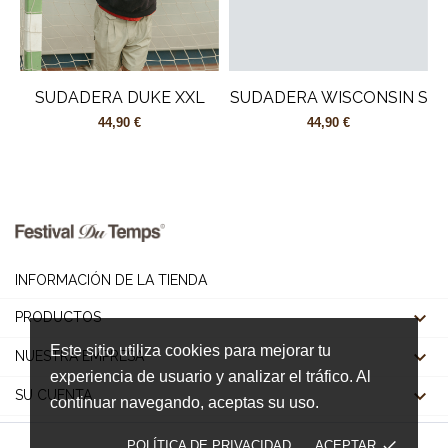
SUDADERA DUKE XXL
SUDADERA WISCONSIN S
44,90 €
44,90 €
INFORMACIÓN DE LA TIENDA

PRODUCTOS
Este sitio utiliza cookies para mejorar tu

NUESTRA EMPRESA
experiencia de usuario y analizar el tráfico. Al

SU CUENTA
continuar navegando, aceptas su uso.
done
POLÍTICA DE PRIVACIDAD
ACEPTAR