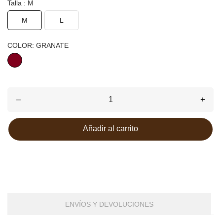
Talla : M
M
L
COLOR: GRANATE
GRANATE
–
+
Añadir al carrito
ENVÍOS Y DEVOLUCIONES